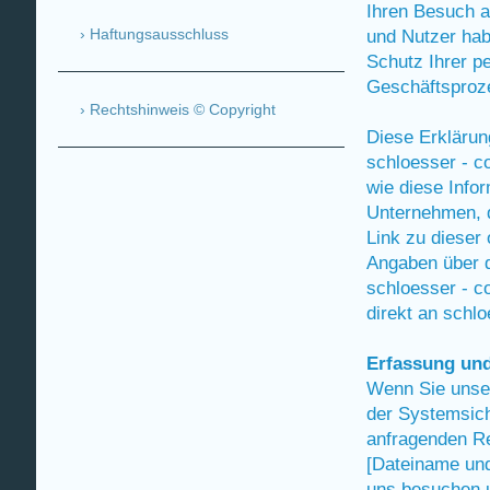
Ihren Besuch a
und Nutzer hab
Haftungsausschluss
Schutz Ihrer 
Geschäftsproze
Rechtshinweis © Copyright
Diese Erklärun
schloesser - c
wie diese Infor
Unternehmen, d
Link zu dieser
Angaben über d
schloesser - c
direkt an schl
Erfassung un
Wenn Sie unse
der Systemsic
anfragenden Re
[Dateiname und
uns besuchen u