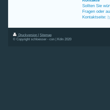
Sollten Sie wü
Fragen oder au
Kontaktseite:
h
Druckversion
|
Sitemap
© Copyright schloesser - con | Köln 2020