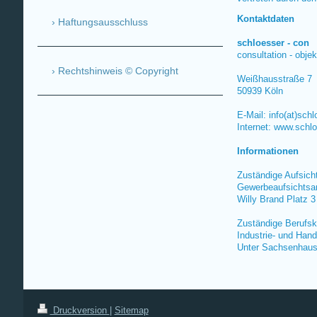
Kontaktdaten
Haftungsausschluss
schloesser - con
consultation - obj
Rechtshinweis © Copyright
Weißhausstraße 7
50939 Köln
E-Mail: info(at)sch
Internet: www.schl
Informationen
Zuständige Aufsic
Gewerbeaufsichtsam
Willy Brand Platz 3
Zuständige Berufs
Industrie- und Han
Unter Sachsenhaus
Druckversion
|
Sitemap